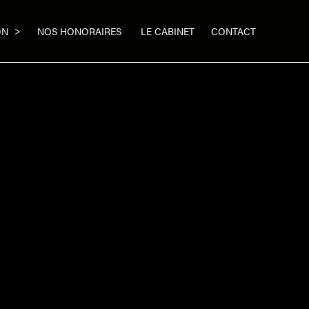
>
ON
NOS HONORAIRES
LE CABINET
CONTACT