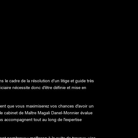
s le cadre de la résolution d’un litige et guide très
ciaire nécessite donc d’être définie et mise en
ent que vous maximiserez vos chances d’avoir un
, le cabinet de Maître Magali Danel-Monnier évalue
vous accompagnent tout au long de l’expertise
sont nombreux : malfaçon à la suite de travaux, vice